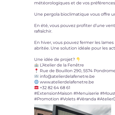
météorologiques et de vos préférences
Une pergola bioclimatique vous offre u
En été, vous pouvez profiter d’une vent
rafraîchir.
En hiver, vous pouvez fermer les lames 
abritée. Une solution idéale pour les ac
Une idée de projet?
L’Atelier de la Fenêtre
Rue de Bouillon 290, 5574 Pondrom
info@atelierdelafenetre.be
www.atelierdelafenetre.be
+32 82 64 68 61
#ExtensionMaison
#Menuiserie
#Moust
#Promotion
#Volets
#Véranda
#Atelie