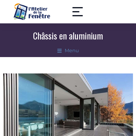
Châssis en aluminium
Menu
Nos différents types de châssis